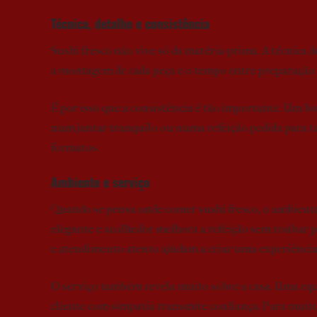
Técnica, detalhe e consistência
Sushi fresco não vive só da matéria-prima. A técnica do
a montagem de cada peça e o tempo entre preparação 
É por isso que a consistência é tão importante. Um
num jantar tranquilo ou numa refeição pedida para ta
formatos.
Ambiente e serviço
Quando se pensa onde comer sushi fresco, o ambiente
elegante e acolhedor melhora a refeição sem roubar 
e atendimento atento ajudam a criar uma experiência
O serviço também revela muito sobre a casa. Uma equ
cliente com simpatia transmite confiança. Para muitos