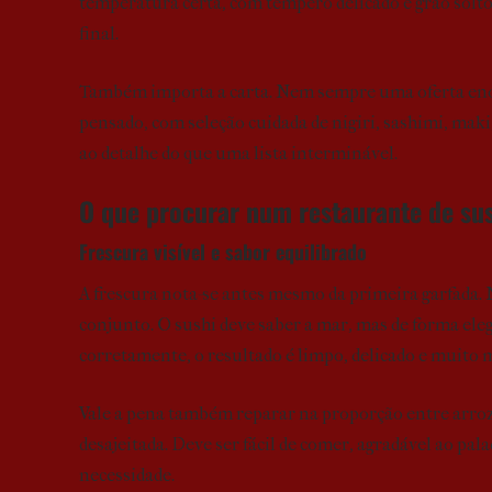
temperatura certa, com tempero delicado e grão solto,
final.
Também importa a carta. Nem sempre uma oferta eno
pensado, com seleção cuidada de nigiri, sashimi, maki
ao detalhe do que uma lista interminável.
O que procurar num restaurante de sus
Frescura visível e sabor equilibrado
A frescura nota-se antes mesmo da primeira garfada. N
conjunto. O sushi deve saber a mar, mas de forma ele
corretamente, o resultado é limpo, delicado e muito 
Vale a pena também reparar na proporção entre arro
desajeitada. Deve ser fácil de comer, agradável ao p
necessidade.