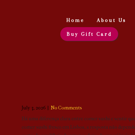
Home
About Us
Buy Gift Card
July 3, 2026
|
No Comments
Há uma diferença clara entre comer sushi e sentir qu
comer sushi fresco em Lisboa, a resposta não depende