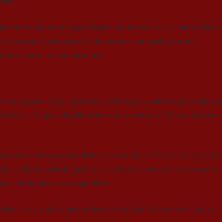
 mesa.
lher um restaurante especial para um jantar a dois, uma refeição
a saber o que realmente distingue um bom sushi de uma
idade contam – e contam muito.
 uma questão de popularidade. Um espaço pode ter um ambient
sistência. Se quer decidir bem onde comer sushi fresco, observe
entar cor viva, textura firme e sabor limpo. Nada pode parecer
lhos. Num sushi de qualidade, os ingredientes não precisam de
r cuidado, frescura e equilíbrio.
ediano do sushi realmente bem executado. O arroz deve estar à