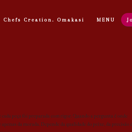
Chefs Creation. Omakasi
MENU
J
e cada peça foi preparada com rigor. Quando a pergunta é onde
 apenas da morada. Depende da qualidade do peixe, da precisão 