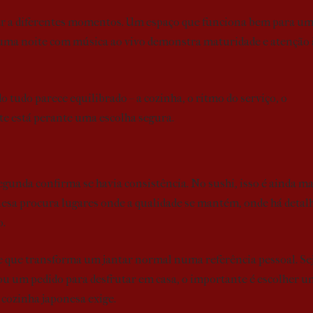
dar a diferentes momentos. Um espaço que funciona bem para u
 uma noite com música ao vivo demonstra maturidade e atenção 
tudo parece equilibrado – a cozinha, o ritmo do serviço, o
te está perante uma escolha segura.
segunda confirma se havia consistência. No sushi, isso é ainda ma
esa procura lugares onde a qualidade se mantém, onde há detal
o.
de que transforma um jantar normal numa referência pessoal. Se
ou um pedido para desfrutar em casa, o importante é escolher u
 cozinha japonesa exige.