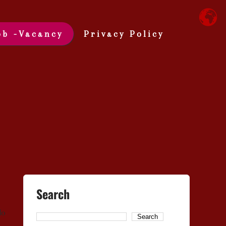
ob -Vacancy
Privacy Policy
Search
do
Search