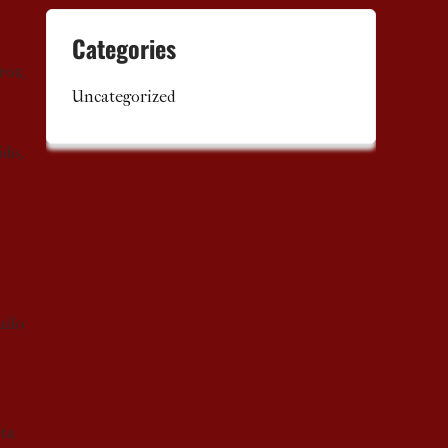
Categories
roz,
Uncategorized
ido,
uilo
nta