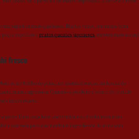
 mas coeso. Se o peixe é a primeira impressão, o arroz é o teste
rme significa mais qualidade. Muitas vezes, um menu bem
, peças especiais e
pratos quentes japoneses
, mostra mais atenç
hi fresco
ota-se no brilho do peixe, no aroma discreto, na leveza do
gante, nunca agressiva. Quando o produto é bom e foi tratado
mais interessante.
z e peixe. Uma peça bem construída não é volumosa nem
aladar e pensada para que nenhum ingrediente domine sem