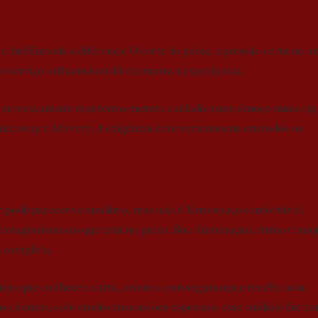
 chef faz toda a diferença. O corte do peixe, a pressão certa no ar
e serviço influenciam diretamente a experiência.
 bom restaurante mantém o mesmo cuidado num almoço mais ráp
keaway e delivery. A exigência deve ser a mesma em todos os
 pode parecer secundário, mas não é. Um espaço confortável,
protagonismo ao que está no prato. Boa iluminação, ritmo tranq
 completa.
ipa que conhece a carta, orienta com segurança e recebe cada
 clientes, sobretudo em ocasiões especiais, esse cuidado faz ta