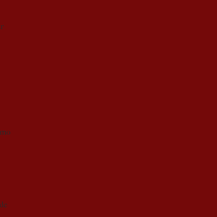
ar
smo
 de