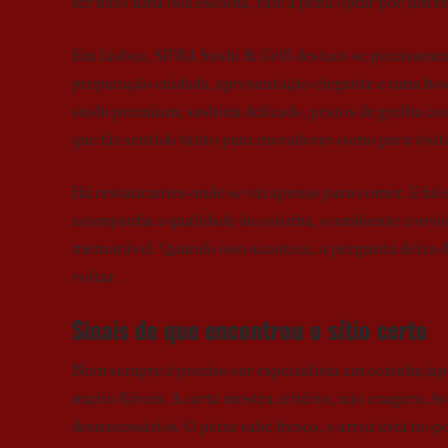
ter feito uma boa escolha, vale a pena optar por um 
Em Lisboa, SIFRA Sushi & Grill destaca-se precisamen
preparação cuidada, apresentação elegante e uma hospi
sushi premium, sashimi delicado, pratos de grelha c
que faz sentido tanto para moradores como para visit
Há restaurantes onde se vai apenas para comer. E há 
acompanha a qualidade da cozinha, o ambiente convida
memorável. Quando isso acontece, a pergunta deixa de
voltar.
Sinais de que encontrou o sítio certo
Nem sempre é preciso ser especialista em cozinha ja
muito fiáveis. A carta mostra critério, não exagero. 
desnecessários. O peixe sabe fresco, o arroz está no