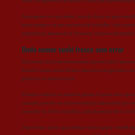
corte, do equilíbrio do arroz e, claro, da experiência à
Para quem vive na cidade, está de visita ou quer esco
entre amigos ou um encontro de trabalho, vale a pen
experiência memorável. Frescura, técnica e hospital
Onde comer sushi fresco sem errar
Encontrar um bom restaurante japonês não é apenas
bonito e uma carta extensa, mas isso não garante con
primeiro os sinais certos.
O mais evidente é a matéria-prima. O peixe deve apres
cansado, pesado ou excessivamente mascarado por mo
esconder-se. Pelo contrário, cada elemento deve revela
Depois há o arroz, que muitas vezes separa o sushi m