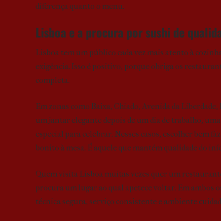
diferença quanto o menu.
Lisboa e a procura por sushi de qualid
Lisboa tem um público cada vez mais atento à cozinh
exigência. Isso é positivo, porque obriga os restaura
completa.
Em zonas como Baixa, Chiado, Avenida da Liberdade,
um jantar elegante depois de um dia de trabalho, uma
especial para celebrar. Nesses casos, escolher bem fa
bonito à mesa. É aquele que mantém qualidade do iníci
Quem visita Lisboa muitas vezes quer um restaurant
procura um lugar ao qual apetece voltar. Em ambos os
técnica segura, serviço consistente e ambiente cuidad