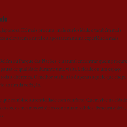
ade
a japonesa. Há mais procura, mais curiosidade e também mais
ntes a elevarem o nível e a apostarem numa experiência mais
 Belém ou Parque das Nações, é natural encontrar quem procur
 pausa de qualidade durante uma visita à cidade ou um espaço
z toda a diferença. O melhor sushi não é apenas aquele que chega
o ao fim da refeição.
e que combine autenticidade com conforto. Quem vive na cidade
 casos, os mesmos critérios continuam válidos: frescura diária,
o.