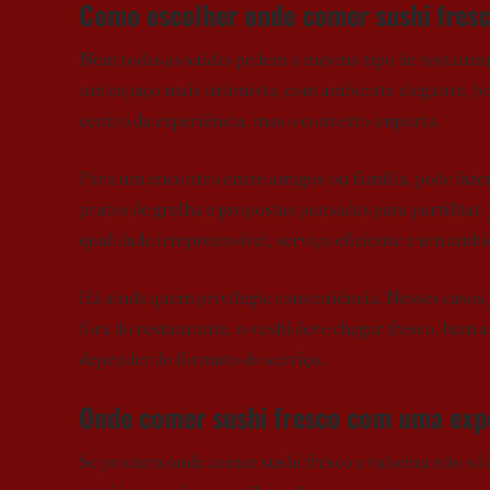
Como escolher onde comer sushi fresc
Nem todas as saídas pedem o mesmo tipo de restaura
um espaço mais intimista, com ambiente elegante, boa 
centro da experiência, mas o contexto importa.
Para um encontro entre amigos ou família, pode fazer
pratos de grelha e propostas pensadas para partilhar
qualidade irrepreensível, serviço eficiente e um ambi
Há ainda quem privilegie conveniência. Nesses casos
fora do restaurante, o sushi deve chegar fresco, bem
depender do formato do serviço.
Onde comer sushi fresco com uma exp
Se procura onde comer sushi fresco e valoriza não s