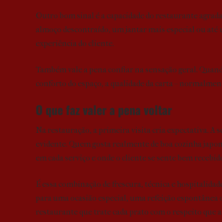
Outro bom sinal é a capacidade do restaurante agra
almoço descontraído, um jantar mais especial ou até
experiência do cliente.
Também vale a pena confiar na sensação geral. Quando 
conforto do espaço, a qualidade da carta – normalmen
O que faz valer a pena voltar
Na restauração, a primeira visita cria expectativa. A 
evidente. Quem gosta realmente de boa cozinha japon
em cada serviço e onde o cliente se sente bem recebid
É essa combinação de frescura, técnica e hospitalida
para uma ocasião especial, uma refeição espontânea 
restaurante que trate cada prato com o respeito que a