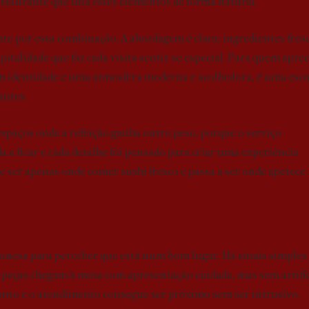
restaurante que una estes elementos de forma natural.
te por essa combinação. A abordagem é clara: ingredientes fres
talidade que faz cada visita sentir-se especial. Para quem aprec
om identidade e uma atmosfera moderna e acolhedora, é uma esc
antes.
espaços onde a refeição ganha outro peso, porque o serviço
 a ficar e cada detalhe foi pensado para criar uma experiência
 ser apenas onde comer sushi fresco e passa a ser onde apetece
ponesa para perceber que está num bom lugar. Há sinais simples
As peças chegam à mesa com apresentação cuidada, mas sem artifí
 ponto e o atendimento consegue ser próximo sem ser intrusivo.