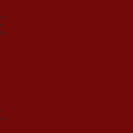
cos,
ia
olha
 e
cios