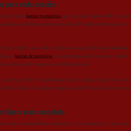
o para cada ocasião
nte. Para um
jantar romântico
, por exemplo, faz sentido procur
seleção de vinhos e serviço discreto. O sushi continua a ser o
 mais sentido uma carta variada, com opções de sushi, sashimi,
. Já num
jantar de negócios
, a combinação ideal costuma incluir
ente sofisticado sem excesso de formalidade.
, takeaway e delivery ganham peso, mas a lógica mantém-se. Me
 acondicionado e com apresentação cuidada. A qualidade não pode
eriência mais completa
ó a cozinha, mas também o ambiente, o atendimento e a sensação