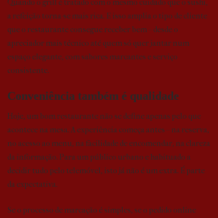
Quando o grill é tratado com o mesmo cuidado que o sushi,
a refeição torna-se mais rica. E isso amplia o tipo de cliente
que o restaurante consegue receber bem – desde o
apreciador mais técnico até quem só quer jantar num
espaço elegante, com sabores marcantes e serviço
consistente.
Conveniência também é qualidade
Hoje, um bom restaurante não se define apenas pelo que
acontece na mesa. A experiência começa antes – na reserva,
no acesso ao menu, na facilidade de encomendar, na clareza
da informação. Para um público urbano e habituado a
decidir tudo pelo telemóvel, isto já não é um extra. É parte
da expectativa.
Se o processo de marcação é simples, se o pedido online