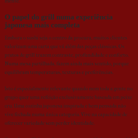
mente.
O papel do grill numa experiência
japonesa mais completa
Embora o sushi seja o centro da procura, muitos clientes
valorizam uma carta que vá além das peças clássicas. Os
pratos de grill trazem contraste, profundidade e conforto.
Numa mesa partilhada, fazem ainda mais sentido, porque
equilibram temperaturas, texturas e preferências.
Isto é especialmente relevante quando nem toda a gente no
grupo quer uma refeição exclusivamente baseada em peixe
cru. Uma cozinha japonesa inspirada e bem pensada não
vive fechada numa única categoria. Vive na capacidade de
oferecer variedade sem perder identidade.