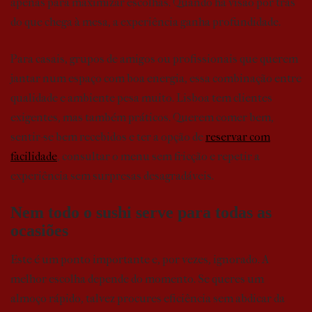
apenas para maximizar escolhas. Quando há visão por trás
do que chega à mesa, a experiência ganha profundidade.
Para casais, grupos de amigos ou profissionais que querem
jantar num espaço com boa energia, essa combinação entre
qualidade e ambiente pesa muito. Lisboa tem clientes
exigentes, mas também práticos. Querem comer bem,
sentir-se bem recebidos e ter a opção de
reservar com
facilidade
, consultar o menu sem fricção e repetir a
experiência sem surpresas desagradáveis.
Nem todo o sushi serve para todas as
ocasiões
Este é um ponto importante e, por vezes, ignorado. A
melhor escolha depende do momento. Se queres um
almoço rápido, talvez procures eficiência sem abdicar da