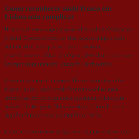
Como reconhecer sushi fresco em
Lisboa sem complicar
Há sinais claros que ajudam a escolher melhor. O primeiro
é visual. O peixe deve ter cor viva, aspecto limpo e corte
definido. Nada deve parecer seco, cansado ou
excessivamente refrigerado. O arroz deve chegar morno ou
à temperatura ambiente, nunca frio de frigorífico.
O segundo sinal está no menu. Um restaurante que leva
frescura a sério tende a trabalhar com escolhas mais
criteriosas, em vez de uma lista interminável feita para
agradar a toda a gente. Menos ruído, mais foco. Isso não
significa falta de variedade. Significa critério.
O terceiro está no serviço. Quando a equipa conhece o que