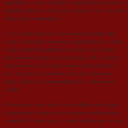
qualidade. Se o plano é um jantar especial, já entram outros
critérios: ambiente, serviço, apresentação, ritmo, talvez até
uma proposta mais criativa.
O erro comum é procurar tudo no mesmo formato. Um
espaço orientado para conveniência pode funcionar muito
bem para pedidos regulares, mas não necessariamente
para uma ocasião que pede outra atenção. Pelo contrário,
um restaurante com proposta mais experiencial pode ser
ideal para um jantar demorado, mas menos ajustado a
quem só quer resolver uma refeição de terça-feira com
rapidez.
Por isso, ao procurar sushi fresco em Lisboa, vale a pena
perguntar não só onde o peixe é bom, mas também onde a
experiência faz sentido para o tipo de refeição que tens em