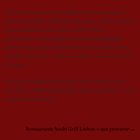
Lisboa continua a ser uma cidade excelente para quem
gosta de sushi. Mas a diferença entre uma refeição aceitável
e uma experiência que apetece repetir está nos
pormenores certos. Quando encontras esse equilíbrio
entre frescura, sabor e hospitalidade, já não estás apenas a
escolher onde comer – estás a escolher como queres sentir-
te à mesa.
Se a tua próxima procura for por sushi realmente fresco
em Lisboa, escolhe um lugar que respeite o produto e o teu
tempo da mesma forma.
Restaurante Sushi Grill Lisboa: o que procurar
→