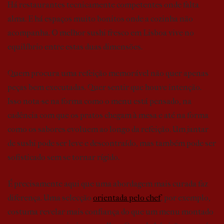
Há restaurantes tecnicamente competentes onde falta
alma. E há espaços muito bonitos onde a cozinha não
acompanha. O melhor sushi fresco em Lisboa vive no
equilíbrio entre estas duas dimensões.
Quem procura uma refeição memorável não quer apenas
peças bem executadas. Quer sentir que houve intenção.
Isso nota-se na forma como o menu está pensado, na
cadência com que os pratos chegam à mesa e até na forma
como os sabores evoluem ao longo da refeição. Um jantar
de sushi pode ser leve e descontraído, mas também pode ser
sofisticado sem se tornar rígido.
É precisamente aqui que uma abordagem mais curada faz
diferença. Uma selecção
orientada pelo chef
, por exemplo,
costuma revelar mais confiança do que um menu montado