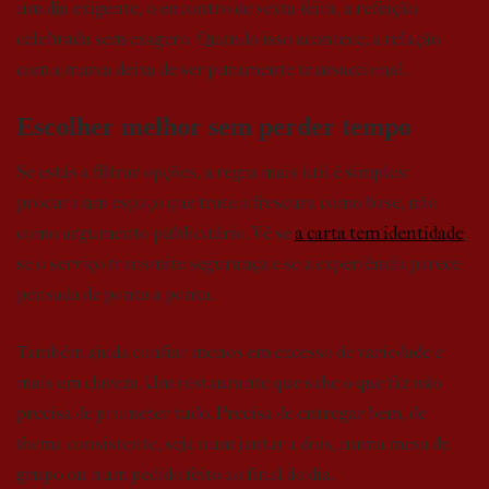
um dia exigente, o encontro de sexta-feira, a refeição
celebrada sem exagero. Quando isso acontece, a relação
com a marca deixa de ser puramente transaccional.
Escolher melhor sem perder tempo
Se estás a filtrar opções, a regra mais útil é simples:
procura um espaço que trate a frescura como base, não
como argumento publicitário. Vê se
a carta tem identidade
,
se o serviço transmite segurança e se a experiência parece
pensada de ponta a ponta.
Também ajuda confiar menos em excesso de variedade e
mais em clareza. Um restaurante que sabe o que faz não
precisa de prometer tudo. Precisa de entregar bem, de
forma consistente, seja num jantar a dois, numa mesa de
grupo ou num pedido feito ao final do dia.