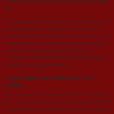
confiança rara de saber que estás no sítio certo para jantar
bem.
Lisboa tem hoje uma oferta enorme. Isso é bom para quem
gosta de variedade, mas também torna a escolha mais
exigente. Entre espaços que apostam no volume, conceitos
demasiado apressados e menus que parecem todos iguais,
encontrar um restaurante que entregue frescura,
consistência e uma experiência cuidada já não depende só
da localização. Depende do detalhe.
O que define bom sushi fresco em
Lisboa
Falar de frescura não é apenas falar de peixe cru. É falar de
uma cadeia inteira de decisões bem executadas. O peixe tem
de chegar em óptimas condições, ser conservado com rigor