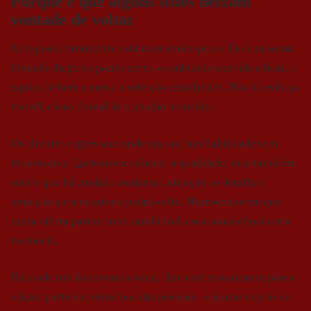
Porque é que alguns sítios deixam
vontade de voltar
A resposta raramente está num único prato. Está na soma.
O sushi chega no ponto certo, o ambiente convida a ficar, a
equipa lê bem a mesa, a refeição tem fluidez. Não há esforço
visível, e isso é sinal de trabalho bem feito.
Os clientes regressam onde encontram fiabilidade sem
monotonia. Querem reconhecer a qualidade, mas também
sentir que há cuidado contínuo, atenção ao detalhe e
ambição para manter o padrão alto. Num sector em que
tanta oferta parece intercambiável, essa consistência cria
memória.
Há ainda um factor emocional. Um bom restaurante passa
a fazer parte da rotina boa das pessoas – o jantar depois de