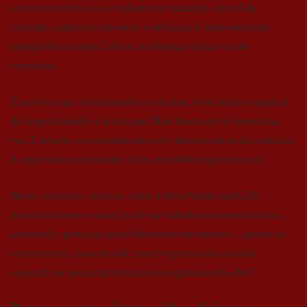
corre sem atrito e se o takeaway mantém o nível da
cozinha, a marca transmite confiança. E num mercado
competitivo como Lisboa, confiança traduz-se em
repetição.
É por isso que restaurantes com uma visão mais completa
da hospitalidade se destacam. Não basta servir bem uma
vez. É preciso ser consistente em vários pontos de contacto.
A experiência premium, hoje, é também operacional.
Nesse contexto, marcas como a Sifra Sushi and Grill
mostram como o sushi pode ser simultaneamente fresco,
acessível e pensado para diferentes momentos – jantar no
restaurante, encomenda, reserva para uma ocasião
especial ou uma experiência mais guiada pelo chef.