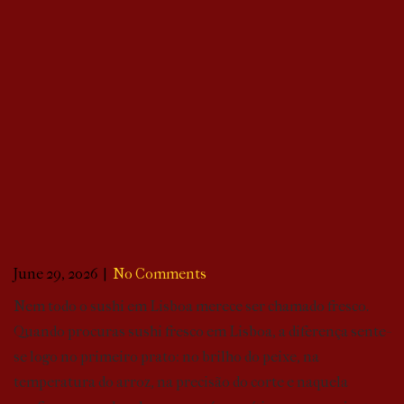
June 29, 2026
|
No Comments
Nem todo o sushi em Lisboa merece ser chamado fresco.
Quando procuras sushi fresco em Lisboa, a diferença sente-
se logo no primeiro prato: no brilho do peixe, na
temperatura do arroz, na precisão do corte e naquela