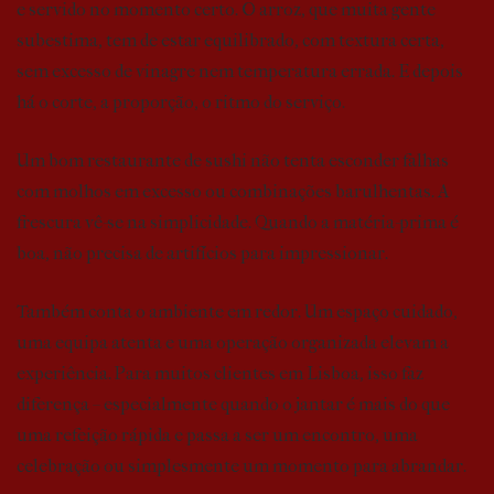
e servido no momento certo. O arroz, que muita gente
subestima, tem de estar equilibrado, com textura certa,
sem excesso de vinagre nem temperatura errada. E depois
há o corte, a proporção, o ritmo do serviço.
Um bom restaurante de sushi não tenta esconder falhas
com molhos em excesso ou combinações barulhentas. A
frescura vê-se na simplicidade. Quando a matéria-prima é
boa, não precisa de artifícios para impressionar.
Também conta o ambiente em redor. Um espaço cuidado,
uma equipa atenta e uma operação organizada elevam a
experiência. Para muitos clientes em Lisboa, isso faz
diferença – especialmente quando o jantar é mais do que
uma refeição rápida e passa a ser um encontro, uma
celebração ou simplesmente um momento para abrandar.