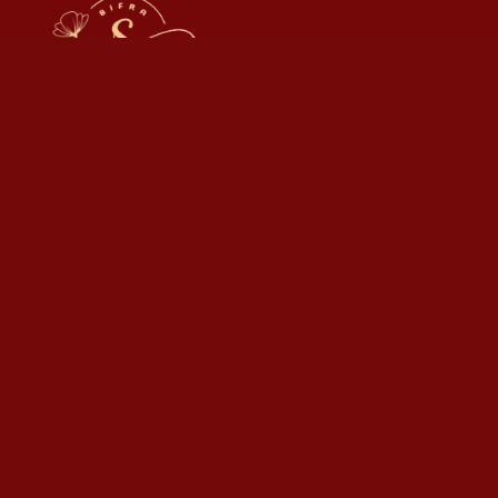
Sifra Sushi and Grill — Serving fresh sushi, bold flavors,
and unforgettable dining experiences.
Contact us
Calçada da Boa Hora 168 A, 1300-098 Lisboa, Portugal